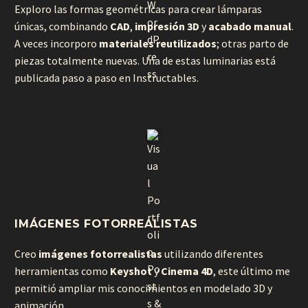
Exploro las formas geométricas para crear lámparas
únicas, combinando
CAD
,
impresión 3D
y
acabado manual
.
A veces incorporo
materiales reutilizados
; otras parto de
piezas totalmente nuevas. Una de estas luminarias está
publicada paso a paso en
Instructables
.
IMÁGENES FOTORREALISTAS
Creo
imágenes fotorrealistas
utilizando diferentes
herramientas como
Keyshot
y
Cinema 4D
, este último me
permitió ampliar mis conocimientos en modelado 3D y
animación.